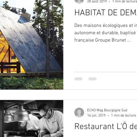
28 août 2019
1 min de lectur
HABITAT DE DEM
Des maisons écologiques et 
autonome et durable, baptisé
française Groupe Brunet ...
ECKO Mag Bourgogne Sud
16 juil. 2019
1 min de lecture
Restaurant L'Ô d