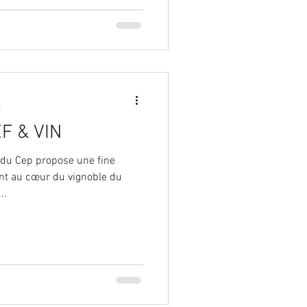
e
F & VIN
rant au cœur du vignoble du
..