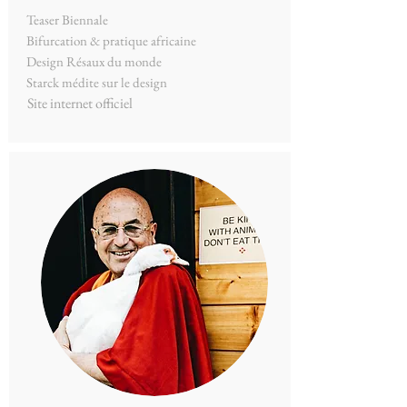
Teaser Biennale
Bifurcation & pratique africaine
Design Résaux du monde
Starck médite sur le design
Site internet officiel