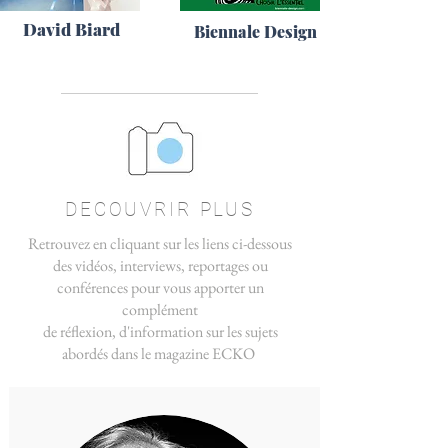
David Biard
Biennale Design
DECOUVRIR PLUS
Retrouvez en cliquant sur les liens ci-dessous
des vidéos, interviews, reportages ou
conférences pour vous apporter un
complément
de réflexion, d'information
sur les sujets
abordés dans le magazine ECKO