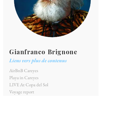
Gianfranco Brignone
Liens vers plus de contenus
AirBnB Careyes
Playa in Careyes
LIVE At Copa del Sol
Voyage report
Site internet officiel